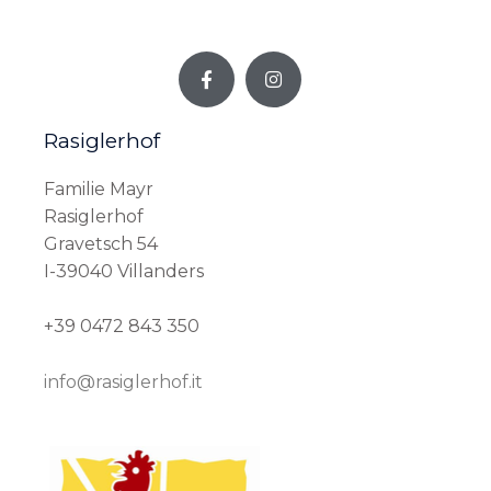
F
I
a
n
c
s
e
t
b
a
o
g
Rasiglerhof
o
r
k
a
Familie Mayr
-
m
f
Rasiglerhof
Gravetsch 54
I-39040 Villanders
+39 0472 843 350
info@rasiglerhof.it