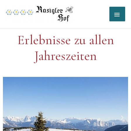
Zum
HA
Inhalt
springen
Erlebnisse zu allen
Jahreszeiten
V
N
o
ä